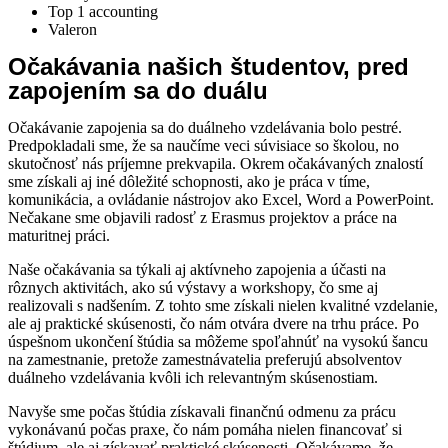
Top 1 accounting
Valeron
Očakávania našich študentov, pred
zapojením sa do duálu
Očakávanie zapojenia sa do duálneho vzdelávania bolo pestré.
Predpokladali sme, že sa naučíme veci súvisiace so školou, no
skutočnosť nás príjemne prekvapila. Okrem očakávaných znalostí
sme získali aj iné dôležité schopnosti, ako je práca v tíme,
komunikácia, a ovládanie nástrojov ako Excel, Word a PowerPoint.
Nečakane sme objavili radosť z Erasmus projektov a práce na
maturitnej práci.
Naše očakávania sa týkali aj aktívneho zapojenia a účasti na
rôznych aktivitách, ako sú výstavy a workshopy, čo sme aj
realizovali s nadšením. Z tohto sme získali nielen kvalitné vzdelanie,
ale aj praktické skúsenosti, čo nám otvára dvere na trhu práce. Po
úspešnom ukončení štúdia sa môžeme spoľahnúť na vysokú šancu
na zamestnanie, pretože zamestnávatelia preferujú absolventov
duálneho vzdelávania kvôli ich relevantným skúsenostiam.
Navyše sme počas štúdia získavali finančnú odmenu za prácu
vykonávanú počas praxe, čo nám pomáha nielen financovať si
štúdium, ale aj získavať praktické skúsenosti. Očakávame, že