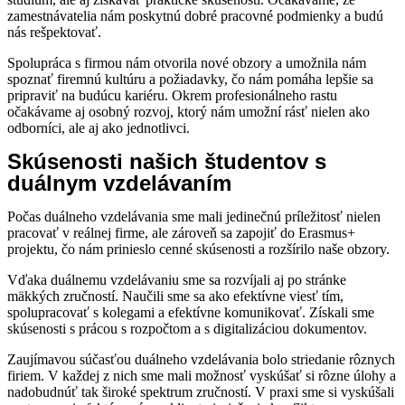
zamestnávatelia nám poskytnú dobré pracovné podmienky a budú
nás rešpektovať.
Spolupráca s firmou nám otvorila nové obzory a umožnila nám
spoznať firemnú kultúru a požiadavky, čo nám pomáha lepšie sa
pripraviť na budúcu kariéru. Okrem profesionálneho rastu
očakávame aj osobný rozvoj, ktorý nám umožní rásť nielen ako
odborníci, ale aj ako jednotlivci.
Skúsenosti našich študentov s
duálnym vzdelávaním
Počas duálneho vzdelávania sme mali jedinečnú príležitosť nielen
pracovať v reálnej firme, ale zároveň sa zapojiť do Erasmus+
projektu, čo nám prinieslo cenné skúsenosti a rozšírilo naše obzory.
Vďaka duálnemu vzdelávaniu sme sa rozvíjali aj po stránke
mäkkých zručností. Naučili sme sa ako efektívne viesť tím,
spolupracovať s kolegami a efektívne komunikovať. Získali sme
skúsenosti s prácou s rozpočtom a s digitalizáciou dokumentov.
Zaujímavou súčasťou duálneho vzdelávania bolo striedanie rôznych
firiem. V každej z nich sme mali možnosť vyskúšať si rôzne úlohy a
nadobudnúť tak široké spektrum zručností. V praxi sme si vyskúšali