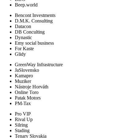
Beep.world
Bencont Investments
D.M.K. Consulting
Datacon
DB Conculting
Dynastic
Emy social business
For Kaste
Glidy
GreenWay Infrastructure
JaSlovensko
Kamapro
Muziker
Nástroje Horváth
Online Toro
Patak Motors
PM-Tax
Pro VIP
Rival Up
Silring
Stading
Tenary Slovakia