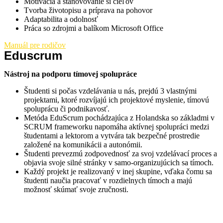
Motivácia a stanovovanie si cieľov
Tvorba životopisu a príprava na pohovor
Adaptabilita a odolnosť
Práca so zdrojmi a balíkom Microsoft Office
Manuál pre rodičov
Eduscrum
Nástroj na podporu tímovej spolupráce
Študenti si počas vzdelávania u nás, prejdú 3 vlastnými
projektami, ktoré rozvíjajú ich projektové myslenie, tímovú
spoluprácu či podnikavosť.
Metóda EduScrum pochádzajúca z Holandska so základmi v
SCRUM frameworku napomáha aktívnej spolupráci medzi
študentami a lektorom a vytvára tak bezpečné prostredie
založené na komunikácii a autonómii.
Študenti prevezmú zodpovednosť za svoj vzdelávací proces a
objavia svoje silné stránky v samo-organizujúcich sa tímoch.
Každý projekt je realizovaný v inej skupine, vďaka čomu sa
študenti naučia pracovať v rozdielnych tímoch a majú
možnosť skúmať svoje zručnosti.