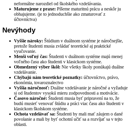
neformálne narozdiel od školského vzdelávania.
Maturujeme z praxe:
Píšeme maturitnú prácu a neskôr ju
obhajujeme. (je to jednoduchšie ako zmaturovať z
účtovníctva)
Nevýhody
Vyššie nároky:
Štúdium v duálnom systéme je náročnejšie,
pretože študenti musia zvládať teoretické aj praktické
vyučovanie.
Menší voľný čas:
Študenti v duálnom systéme majú menej
voľného času ako študenti v klasickom systéme.
Obmedzený výber škôl:
Nie všetky školy ponúkajú duálne
vzdelávanie.
Chýbajú nám teoretické poznatky:
účtovníctvo, právo,
ekonómia, tovaroznalectvo
Vyššia náročnosť:
Duálne vzdelávanie je náročné a vyžaduje
si od študentov vysokú mieru zodpovednosti a motivácie.
Časovo náročné:
Študenti musia byť pripravení na to, že
budú musieť venovať štúdiu a práci viac času ako študenti v
klasickom školskom systéme.
Ochota vzdelávať sa:
Študenti by mali mať záujem o dané
povolanie a mali by byť ochotní učiť sa a rozvíjať sa v tejto
oblasti.