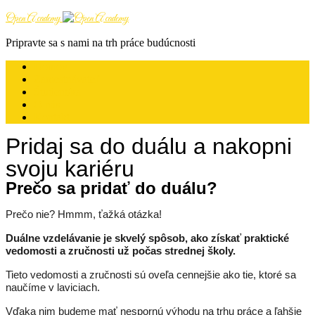
Open Academy
Pripravte sa s nami na trh práce budúcnosti
Domov
Zamestnávateľ
Študent/ka
O nás
Kontakt
Pridaj sa do duálu a nakopni
svoju kariéru
Prečo sa pridať do duálu?
Prečo nie? Hmmm, ťažká otázka!
Duálne vzdelávanie je skvelý spôsob, ako získať praktické
vedomosti a zručnosti už počas strednej školy.
Tieto vedomosti a zručnosti sú oveľa cennejšie ako tie, ktoré sa
naučíme v laviciach.
Vďaka nim budeme mať nespornú výhodu na trhu práce a ľahšie