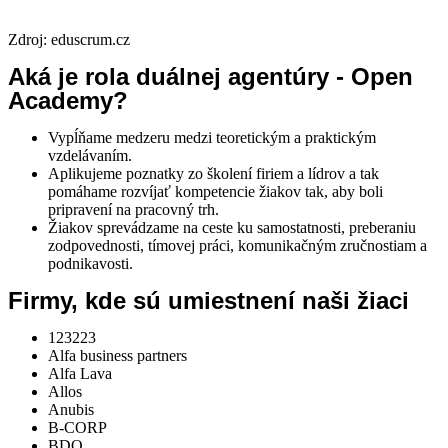
Zdroj: eduscrum.cz
Aká je rola duálnej agentúry - Open
Academy?
Vypĺňame medzeru medzi teoretickým a praktickým
vzdelávaním.
Aplikujeme poznatky zo školení firiem a lídrov a tak
pomáhame rozvíjať kompetencie žiakov tak, aby boli
pripravení na pracovný trh.
Žiakov sprevádzame na ceste ku
samostatnosti, preberaniu
zodpovednosti, tímovej práci, komunikačným zručnostiam a
podnikavosti.
Firmy, kde sú umiestnení naši žiaci
123223
Alfa business partners
Alfa Lava
Allos
Anubis
B-CORP
BDO